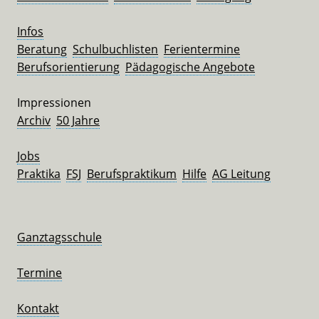
Infos
Beratung
Schulbuchlisten
Ferientermine
Berufsorientierung
Pädagogische Angebote
Impressionen
Archiv
50 Jahre
Jobs
Praktika
FSJ
Berufspraktikum
Hilfe
AG Leitung
Ganztagsschule
Termine
Kontakt